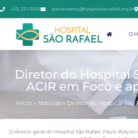
(43) 3311-3000
atendimento@hospitalsaorafael.org.br
O H
Diretor do Hospital
ACIR em Foco e ap
Início
»
Notícias
»
Diretor do Hospital São
O diretor-geral do Hospital São Rafael, Paulo Bolçois 