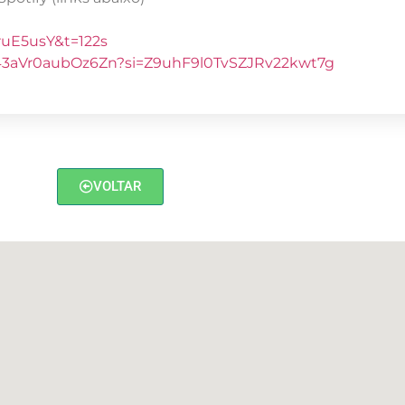
ruE5usY&t=122s
sD43aVr0aubOz6Zn?si=Z9uhF9l0TvSZJRv22kwt7g
VOLTAR