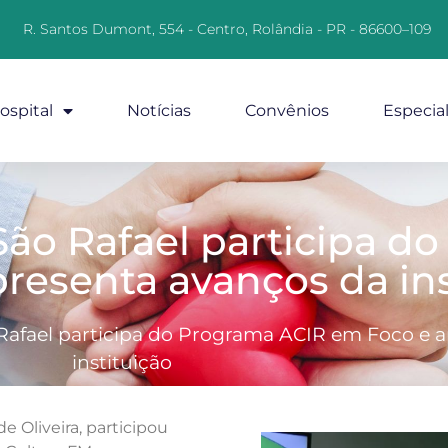
R. Santos Dumont, 554 - Centro, Rolândia - PR - 86600–109
ospital
Notícias
Convênios
Especia
 São Rafael participa d
resenta avanços da ins
 Rafael participa do Programa ACIR em Foco e 
instituição
de Oliveira, participou