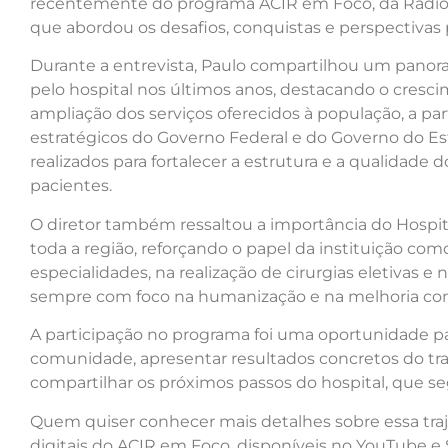
recentemente do programa ACIR em Foco, da Rádio
que abordou os desafios, conquistas e perspectivas p
Durante a entrevista, Paulo compartilhou um panor
pelo hospital nos últimos anos, destacando o cresc
ampliação dos serviços oferecidos à população, a p
estratégicos do Governo Federal e do Governo do E
realizados para fortalecer a estrutura e a qualidade
pacientes.
O diretor também ressaltou a importância do Hospita
toda a região, reforçando o papel da instituição com
especialidades, na realização de cirurgias eletivas 
sempre com foco na humanização e na melhoria cont
A participação no programa foi uma oportunidade pa
comunidade, apresentar resultados concretos do tr
compartilhar os próximos passos do hospital, que s
Quem quiser conhecer mais detalhes sobre essa traje
digitais do ACIR em Foco, disponíveis no YouTube e S