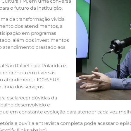
 Cultura FM, em uma conversa
ara o futuro da instituição.
ama da transformação vivida
imento dos atendimentos, a
articipação em programas
stado, além dos investimentos
 do atendimento prestado aos
l São Rafael para Rolândia e
o referência em diversas
e no atendimento 100% SUS,
ínua dos serviços.
ra esclarecer dúvidas da
abalho desenvolvido e
egue em constante evolução para atender cada vez melh
tória e ouvir a entrevista completa pode acessar o epis
potify (links abaixo)