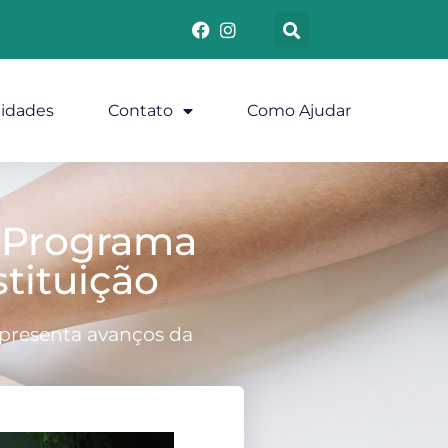
lidades
Contato
Como Ajudar
o Programa
tituição
apresenta avanços da